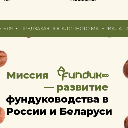
России и Беларуси
ПРЕДЗАКАЗ ПОСАДОЧНОГО МАТЕРИАЛА РАЗМЕРА XL
Наш опыт показал, что
прибыльный фундуковый сад
в наших климатических
условиях — это реально.
С 2017 года мы адаптируем
лучшие европейские сорта
к сложным погодным условиями
создаём готовые решения
для фермеров, инвесторов
и агропредпринимателей.