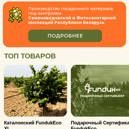
ТОП ТОВАРОВ
Косфорд FundukE
Каталонский FundukEco
Подарочный Сертификат
XL
FundukEco
Миссия
— развитие
фундуководства в