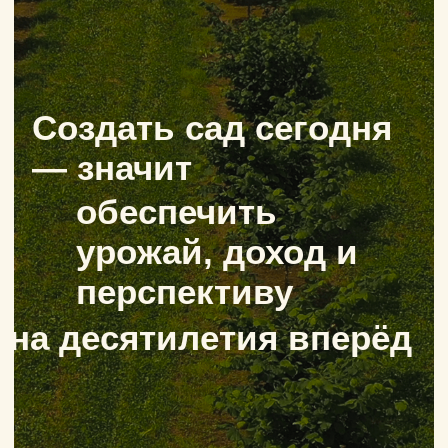
схемы посадки до
промышленного
плодоношения.
С технологической картой,
графиком обработок
и поддержкой экспертов.
подробнее
ПОДРОБНЕЕ