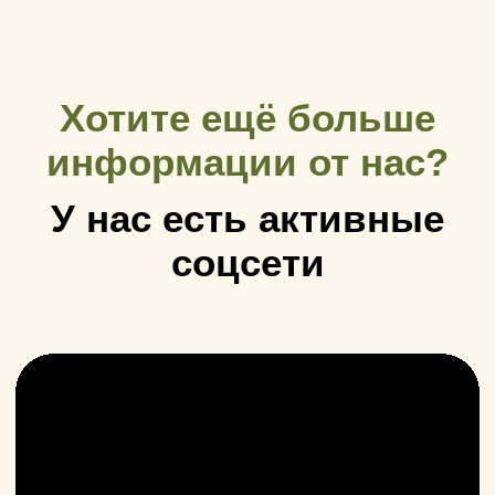
Интернет-магазин в Торговом реестре
Республики Беларусь с 05.08.2025 под
номером 755085
Способы оплаты товара и доставки в интернет-
магазине: 1) наличными денежными средствами в саду
или отделении Европочты; 2) банковской платёжной
карточкой в отделении Европочты; 3) банковской
платёжной карточкой в режиме «онлайн».
Способы доставки товара: 1) доставка «Европочтой»; 2)
из сада (по предварительной договоренности).
Номер и адрес электронной почты лица,
уполномоченного рассматривать обращения покупателей
о нарушении их прав, предусмотренных
законодательством о защите прав потребителей:
+375447968810
viaz.sad@gmail.com
Уполномоченные по защите прав
потребителей: отдел торговли и услуг
Молодечненского райисполкома
+ 375 176 54-46-68
+ 375 176 77-76-98