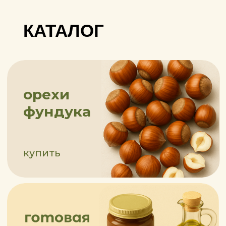
Создать сад сегодня
— значит
обеспечить
урожай, доход и
перспективу
на десятилетия вперёд