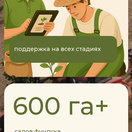
орехи
фундука
купить
купить
купить