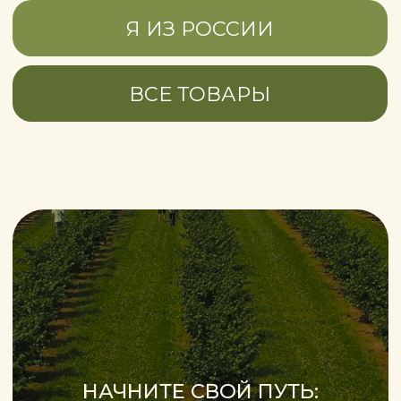
Хотите всё рассчитать до старта?
В этом пособии— реальные
финансовые модели.
Это точная экономика, расчёт
эффективности инвестиций,
просчёт рентабельности, график
окупаемости и понимание,
что Вас ждёт
ПОДРОБНЕЕ
Услуга технологического
сопровождения
“ФРАНШИЗА”
От подготовки участка и