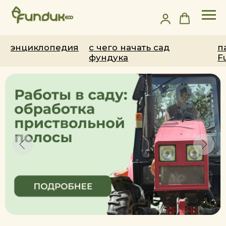
энциклопедия
с чего начать сад
партнёрство с
фундука
Fundukeco
Производство посадочного материала
под контролем
Семеноводческой и Фитосанитарной
инспекций Республики Беларусь
ПОДРОБНЕЕ