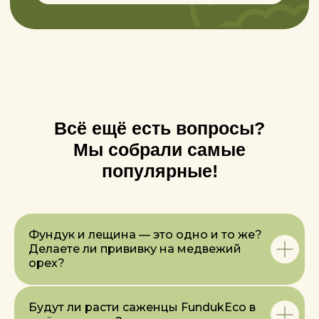
ГЛАВНАЯ
БАЗА ЗНАНИЙ
О НАС
САД ДЛЯ БИЗНЕСА
СЕМИНАР
ОРЕХ ДЛЯ БИЗНЕСА
КОНТАКТЫ
ПОСОБИЕ
КАТАЛОГ
ОПЛАТА И ДОСТАВКА
Всё ещё есть вопросы?
оформление
орех фундука
Мы собрали самые
заказа
посадочный
популярные!
оплата заказа
материал
готовая продукция
доставка
сувениры
дилеры в россии
Фундук и лещина — это одно и то же?
Время работы:
Делаете ли прививку на медвежий
Пн - Пт с 9:00 до 18:00
орех?
ТЕЛЕФОН
+375447003280
Будут ли расти саженцы FundukEco в