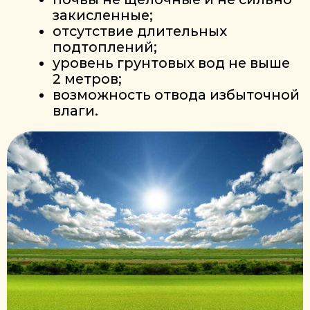
!
ЕСЛИ УЧАСТОК НЕ СООТВЕТСТВУЕТ
ЭТИМ УСЛОВИЯМ, ЗАТРАТЫ НА ЕГО
ПОДГОТОВКУ И ОБСЛУЖИВАНИЕ
САДА ЗНАЧИТЕЛЬНО ВОЗРАСТАЮТ.
ВАЖНО УЧИТЫВАТЬ
ПРИ ЗАКЛАДКЕ САДА
Даже при хорошем участке результат
во многом зависит от посадочного
материала.
Практика показывает: сильные,
адаптированные саженцы быстрее
приживаются, лучше переносят
стрессовые условия и позволяют
снизить риски на старте.