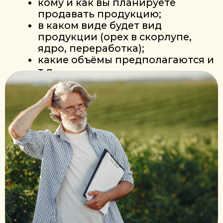
оврагов при ливнях.
ЛУЧШЕЕ НАПРАВЛЕНИЕ УКЛОНА
Идеальным считается уклон с
севера на юг.
Это позволяет смягчить
воздействие весеннего солнца в
процессе вегетации и цветения
НИЗИНЫ, ТУМАНЫ И
ЗАСТОЙ ВОДЫ
СКЛАДКИ МЕСТНОСТИ, ГДЕ:
скапливается холодный
воздух;
образуются туманы;