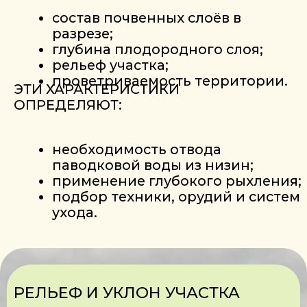
НАПРИМЕР: СОЗДАНИЯ
НАКОПИТЕЛЬНЫХ ВОДОЁМОВ ИЛИ
ОРГАНИЗАЦИИ ДРЕНАЖНЫХ
СИСТЕМ.
С ЧЕГО НАЧИНАЕТСЯ
САД ФУНДУКА
Правильно выбранный участок — это
основа.
Но именно саженцы определяют, как
быстро сад начнёт расти, развиваться
и давать результат.
Перейти в каталог саженцев
FundukEco:
КАТАЛОГ ПОСАДОЧНОГО
МАТЕРИАЛА