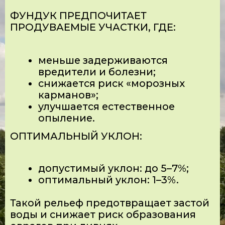
ИТОГ
Если вы последовательно
проанализируете свой участок —
почвы, уровень грунтовых вод,
рельеф, проветриваемость и общее
поведение воды на территории —
уже на этом этапе станет понятно,
подходит ли он для закладки сада
фундука.
ТАКОЙ ПРЕДВАРИТЕЛЬНЫЙ
АНАЛИЗ ПОЗВОЛЯЕТ ЗАРАНЕЕ
УВИДЕТЬ ВОЗМОЖНЫЕ
ОГРАНИЧЕНИЯ, ОЦЕНИТЬ ОБЪЁМ
ПОДГОТОВИТЕЛЬНЫХ РАБОТ И
ПРИНЯТЬ ВЗВЕШЕННОЕ
РЕШЕНИЕ: ИСПОЛЬЗОВАТЬ
УЧАСТОК В ТЕКУЩЕМ ВИДЕ,
ДОРАБАТЫВАТЬ ЕГО ИЛИ
РАССМАТРИВАТЬ
АЛЬТЕРНАТИВУ.