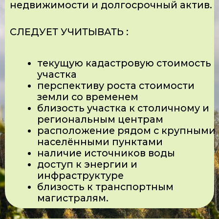
соответствовать выбранной бизнес-
модели:
кому и как вы планируете
продавать продукцию;
в каком виде будет вид
продукции (орех в скорлупе,
ядро, переработка);
какие объёмы предполагаются и
т.д.