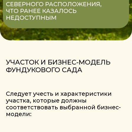
подбор техники, орудий и систем
ухода.
РЕЛЬЕФ И УКЛОН УЧАСТКА
ФУНДУК ПРЕДПОЧИТАЕТ
ПРОДУВАЕМЫЕ УЧАСТКИ, ГДЕ:
меньше задерживаются
вредители и болезни;
снижается риск «морозных
карманов»;
улучшается естественное
опыление.
ОПТИМАЛЬНЫЙ УКЛОН:
допустимый уклон: до 5–7%;
оптимальный уклон: 1–3%.
Такой рельеф предотвращает застой
воды и снижает риск образования