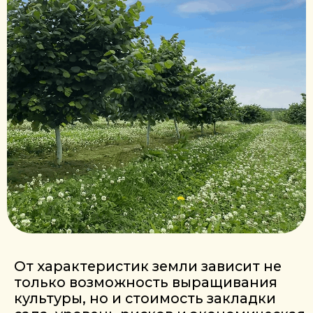
От характеристик земли зависит не
только возможность выращивания
культуры, но и стоимость закладки
сада, уровень рисков и экономическая
эффективность проекта.
Ниже рассмотрим, какой участок
подходит для фундукового сада, и на
что важно обратить внимание ещё до
покупки или аренды земли.
ОСНОВНЫЕ ТРЕБОВАНИЯ
К УЧАСТКУ ДЛЯ САДА ФУНДУКА
Для выращивания фундука подходит
земельный участок со следующими