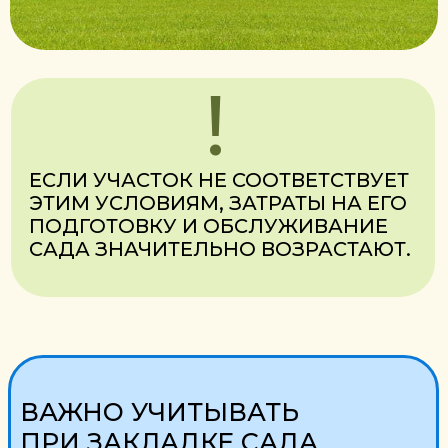
Посадочный материал FundukEco:
уже адаптированы климату
Беларуси и России
их мамы растут в маточнике уже
10 лет
имеют развитую корневую
систему
подходят как для частных
посадок, так и для закладки сада
КУПИТЬ ПОСАДОЧНЫЙ МАТЕРИАЛ
САД ФУНДУКА КАК ОБЪЕКТ
НЕДВИЖИМОСТИ
При выборе участка фундуковод
ориентируется не только на
агрономические параметры, но и
рассматривает сад как объект