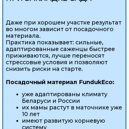
недвижимости и долгосрочный актив.
СЛЕДУЕТ УЧИТЫВАТЬ :
текущую кадастровую стоимость
участка
перспективу роста стоимости
земли со временем
близость участка к столичному и
региональным центрам
расположение рядом с крупными
населёнными пунктами
наличие источников воды
доступ к энергии и
инфраструктуре
близость к транспортным
магистралям.
С этой точки зрения ценность,
стоимость сада может оказаться
гораздо выше, например, в
Подмосковье, Екатеринбургской,
Ленинградской, Тюменской областях
чем в южных регионах, удаленных от
центров проживания и потребления.