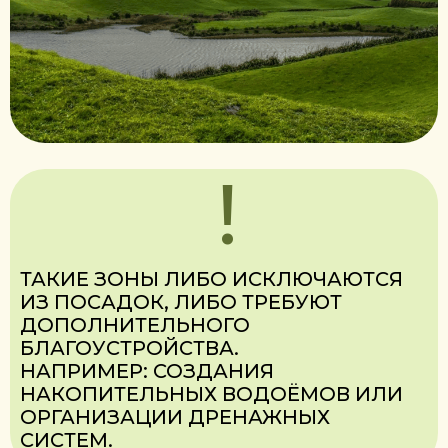
Общество с ограниченной ответственностью
«Вязовецкий сад»
2025. Все права защищены
Разработка сайта
Политика конфиденциальности
Политика обработки файлов cookie
Условия использования сайта
ООО «Вязовецкий сад зарегистрировано
Минским облисполкомом 07.09.2016 с
регистрационным номером 690664843
Интернет-магазин в Торговом реестре
Республики Беларусь с 05.08.2025 под
номером 755085
Способы оплаты товара и доставки в интернет-
магазине: 1) наличными денежными средствами в саду
или отделении Европочты; 2) банковской платёжной
карточкой в отделении Европочты; 3) банковской
платёжной карточкой в режиме «онлайн».
Способы доставки товара: 1) доставка «Европочтой»; 2)
из сада (по предварительной договоренности).
Номер и адрес электронной почты лица,
уполномоченного рассматривать обращения покупателей
о нарушении их прав, предусмотренных
законодательством о защите прав потребителей:
+375447968810
viaz.sad@gmail.com