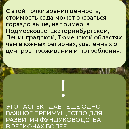
ПОДРОБНЕЕ — «ТРЕБОВАНИЯ К
УЧАСТКУ С ТОЧКИ ЗРЕНИЯ БИЗНЕС-
МОДЕЛИ» (БАЗА ЗНАНИЙ)
ГЕОЛОГИЧЕСКИЕ И ФИЗИЧЕСКИЕ
ХАРАКТЕРИСТИКИ УЧАСТКА
КЛЮЧЕВОЕ ВЛИЯНИЕ НА
АГРОТЕХНИКУ ОКАЗЫВАЮТ:
состав почвенных слоёв в
разрезе;
глубина плодородного слоя;
рельеф участка;
проветриваемость территории.
ЭТИ ХАРАКТЕРИСТИКИ
ОПРЕДЕЛЯЮТ:
необходимость отвода
паводковой воды из низин;
применение глубокого рыхления;