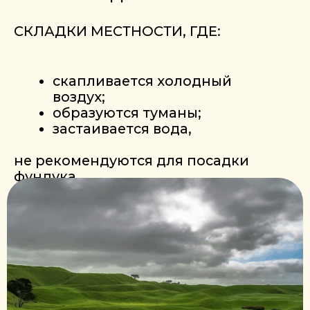
орех фундука
заказа
посадочный
оплата заказа
материал
готовая продукция
доставка
сувениры
дилеры в россии
Время работы:
Пн - Пт с 9:00 до 18:00
ТЕЛЕФОН
+375447003280
ПОЧТА
fundukecowebsite@gmail.com
Адрес сада:
Вязовецкий сад, Молодечненский район,
Минская обл., Беларусь.
Координаты: 54.275529, 26.825206
Адрес
Республика Беларусь, Минская обл.,
Молодечненский р-н, с/с Городиловский
д. Городилово, ул. Центральная, д. 3а