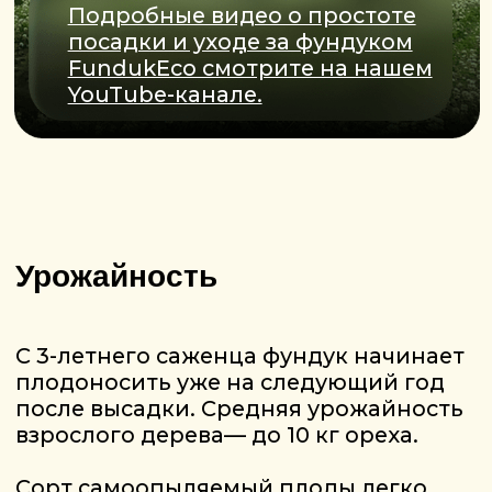
Салаты и закуски
– целые ядра или
дроблёный фундук отлично
подходят к овощным и фруктовым
салатам, добавляют
питательности и оригинальности.
Фитнес и ЗОЖ
– орехи можно есть
как самостоятельный перекус,
добавлять в каши, смузи, йогурты,
мюсли. Каталонский фундук —
один из самых популярных
ингредиентов в протеиновых и
фитнес-батончиках
ИДЕИ И РЕЦЕПТЫ СМОТРИТЕ В
НАШЕМ INSTAGRAM FUNDUKECO.