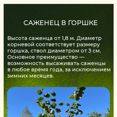
около 4,5 м,
диаметр кроны — 3–3,5 м.
Созревание в середине —
конце сентября
Сорт самовыпадаемый
Урожай уже на 1 год
Крупный орех
Сочный и яркий вкус
Фундук
перекрёстноопыляемое
растение
Опылитель:
Косфорд, Барселонский
Описание
Трёхлетний саженец фундука —
это уже сформированное растение,
почти взрослое дерево, готовое