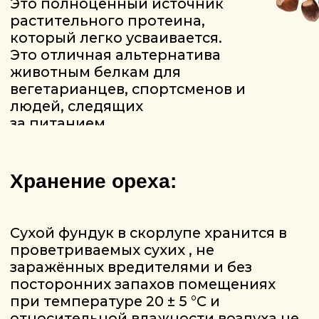
ООО «Вязовецкий сад зарегистрировано
Минским облисполкомом 07.09.2016 с
регистрационным номером 690664843
Интернет-магазин в Торговом реестре
Республики Беларусь с 05.08.2025 под
номером 755085
Способы оплаты товара и доставки в интернет-
магазине: 1) наличными денежными средствами в саду
или отделении Европочты; 2) банковской платёжной
карточкой в отделении Европочты; 3) банковской
платёжной карточкой в режиме «онлайн».
Способы доставки товара: 1) доставка «Европочтой»; 2)
из сада (по предварительной договоренности).
Номер и адрес электронной почты лица,
уполномоченного рассматривать обращения покупателей
о нарушении их прав, предусмотренных
законодательством о защите прав потребителей:
+375447968810
viaz.sad@gmail.com
Уполномоченные по защите прав
потребителей: отдел торговли и услуг
Молодечненского райисполкома
+ 375 176 54-46-68
+ 375 176 77-76-98