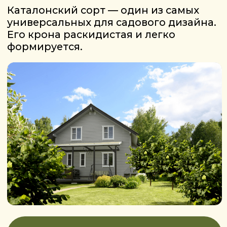
С 3-летнего саженца фундук начинает
плодоносить уже на следующий год
после высадки. Средняя урожайность
взрослого дерева— до 10 кг ореха.
Сорт самоопыляемый плоды легко
осыпаются — собирать урожай просто.
Для ещё более высокой урожайности
рекомендуем высаживать рядом
опылители: Косфорд, Барселонский,
Халле.
Орехи фундука большие, с ядром
отличного качества
и ярким вкусом.