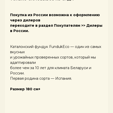
Покупка из России возможна к оформлению
через дилеров
переходите в раздел Покупателям >> Дилеры
в России.
САЖЕНЕЦ ИЗ ГРУНТА
Высота саженца от 1,8–2,2 м,
Каталонский фундук FundukEco — один из самых
корневая система мощная
вкусных
и разветвлённая — 40–60 см.
и урожайных проверенных сортов, который мы
Саженец имеет 4–6 крепких
скелетных ветвей и ствол
адаптировали
диаметром от 3 см. Период посадки
более чем за 10 лет для климата Беларуси и
поздняя осень/ ранняя весна в
России.
состоянии покоя. Саженец с такой
Первая родина сорта — Испания.
корневой быстрее вступает в
период плодоношения.
Размер 180 см+