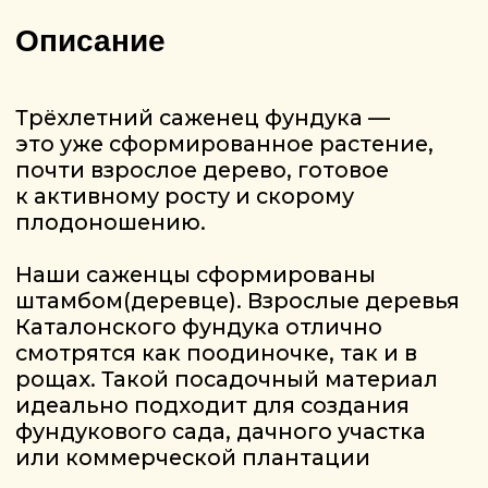
Подробные видео о простоте
посадки и уходе за фундуком
.
FundukEco смотрите на нашем
YouTube-канале.
Урожайность