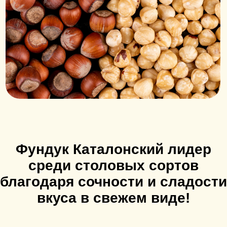
Сухой фундук в скорлупе хранится в
проветриваемых сухих , не
заражённых вредителями и без
посторонних запахов помещениях
при температуре 20 ± 5 °С и
относительной влажности воздуха не
более 70 %
Фундук можно сохранить и свежим,
с сочным ядром. Тогда его нужно
хранить в холоде (0- +5 °С) и
влажности 75%. При правильном
хранении фундук остаётся свежим и
аромтным до 2х лет.
Можно хранить:
• в холодильнике;
• в проветриваемом погребе;
• даже в холодном сарае зимой,
не боясь морозов.
Некоторые фермеры в северных
регионах России позволяют себе
хранение зимой прямо на улице
в буртах, прикрытых спанбоном,
что защищает орех от осенних дождей