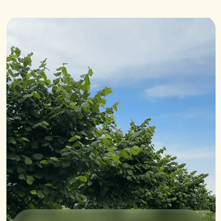
изделия
– фундук отлично
раскрывает вкус шоколада. В
пастах и кремах добавляет
насыщенность.
Выпечка и домашние сладости
–
измельчённый фундук добавляют
в пироги, кексы, печенье,
батончики, домашние торты.
Орех придаёт изделиям ореховую
сладость и лёгкий хруст.
Сыры и вина
– орех идеально
сочетается с мягкими
и сливочными сырами, особенно
козьими и бри. Вместе с бокалом
лёгкого вина это превращается
в изысканную закуску.