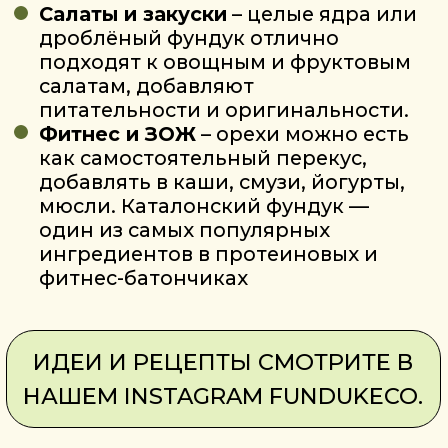
ГЛАВНАЯ
БАЗА ЗНАНИЙ
О НАС
САД ДЛЯ БИЗНЕСА
СЕМИНАР
ОРЕХ ДЛЯ БИЗНЕСА
КОНТАКТЫ
ПОСОБИЕ
КАТАЛОГ
ОПЛАТА И ДОСТАВКА
оформление
орех фундука
заказа
посадочный
оплата заказа
материал
готовая продукция
доставка
сувениры
дилеры в россии
Время работы:
Пн - Пт с 9:00 до 18:00