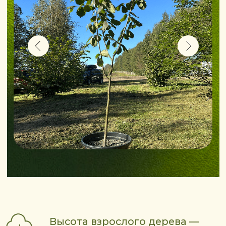
к активному росту и скорому
плодоношению.
Наши саженцы сформированы
штамбом(деревце). Взрослые деревья
Каталонского фундука отлично
смотрятся как поодиночке, так и в
рощах. Такой посадочный материал
идеально подходит для создания
фундукового сада, дачного участка
или коммерческой плантации
Каталонский сорт — один из самых
универсальных для садового дизайна.
Его крона раскидистая и легко
формируется.