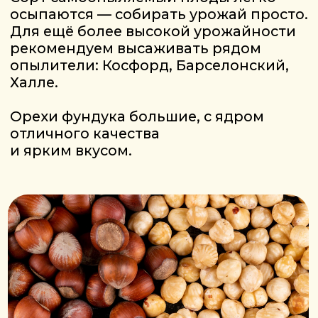
Польза для здоровья:
Фундук богат жирными
кислотами омега-3, омега-6,
омега-9
– укрепляют сердце
и сосуды, снижают уровень
«плохого» холестерина,
поддерживают работу
мозга и нервной системы.
Фундук содержит до 15% белка
Это полноценный источник
растительного протеина,
который легко усваивается.
Это отличная альтернатива
животным белкам для
вегетарианцев, спортсменов и
людей, следящих
за питанием.
Хранение ореха: