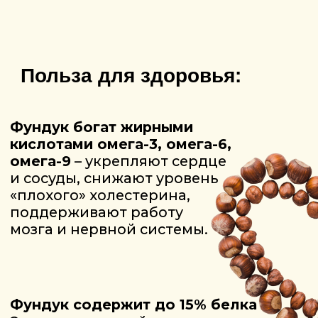
ТЕЛЕФОН
+375447003280
ПОЧТА
fundukecowebsite@gmail.com
Адрес сада:
Вязовецкий сад, Молодечненский район,
Минская обл., Беларусь.
Координаты: 54.275529, 26.825206
Адрес
Республика Беларусь, Минская обл.,
Молодечненский р-н, с/с Городиловский
д. Городилово, ул. Центральная, д. 3а
Общество с ограниченной ответственностью
«Вязовецкий сад»
2025. Все права защищены
Разработка сайта
Политика конфиденциальности
Политика обработки файлов cookie
Условия использования сайта