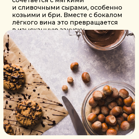
Полезные ссылки:
TikTok: Ссылка
YouTube: Ссылка
Чат для клиентов: Ссылка
Изготовитель: Общество с
ограниченной ответственностью
«Вязовецкий сад»
222313, Республика Беларусь, Минская
обл., Молодечненский район, дер.
Городилово, ул. Центральная, дом 3 «а»
Товар в интернет-магазине предназначен для
личного, семейного, домашнего и иного подобного
использования, не связанного
с предпринимательской деятельностью.