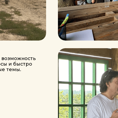
можность
 быстро
мы.
пертов
тся
области
циалисты
в
актики.