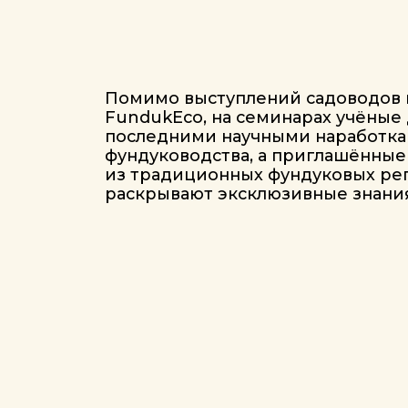
Садоводы и аграрии
Начинающ
из умеренной
рассматр
климатической
как бизне
зоны