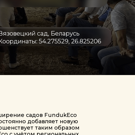
й сад, Беларусь
: 54.275529, 26.825206
дов FundukEco
добавляет новую
 таким образом
м региональных