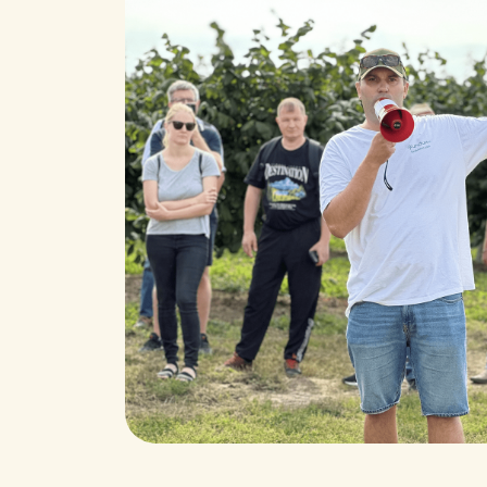
Мероп
атмосфере
белор