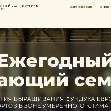
оплата
ад-питомник в
для россии
о нас
достав
личный
кабинет
жегодный
ющий семин
 ВЫРАЩИВАНИЯ ФУНДУКА ЕВРОПЕЙСК
В В ЗОНЕ УМЕРЕННОГО КЛИМАТА»