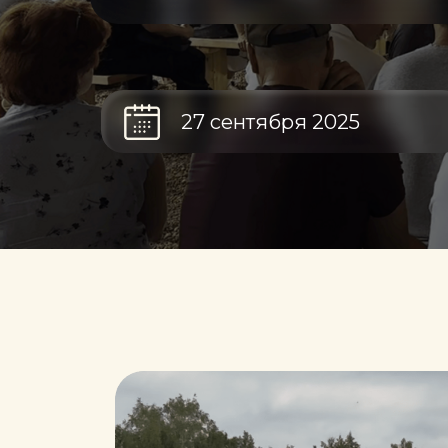
3-ая суббота августа
27 сентября 2025