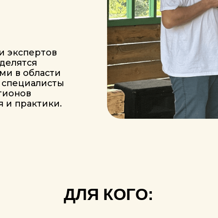
ДЛЯ КОГО:
ие фермеры,
Питомниководы и
ивающие фундук
продавцы посадочного
с
материала