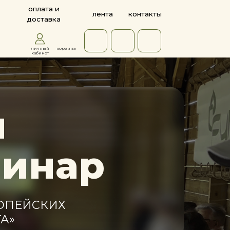
 и
лента
контакты
ка
корзина
ар
ИХ