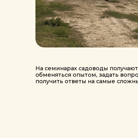
На семинарах садоводы получают воз
обменяться опытом, задать вопросы и
получить ответы на самые сложные те
Помимо выступлений садоводов и экс
FundukEco, на семинарах учёные деля
последними научными наработками в 
фундуководства, а приглашённые спе
из традиционных фундуковых регионо
раскрывают эксклюзивные знания и пр