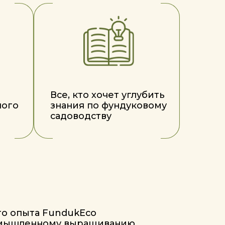
undukEco
му выращиванию
акие встречи
ой ценностью,
тику и актуальность