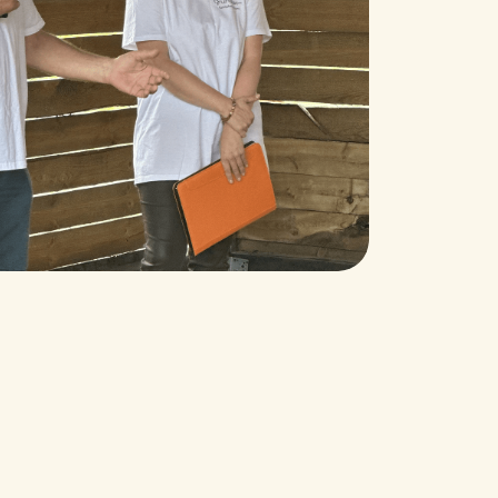
Все, кто хочет углубить
знания по фундуковому
садоводству