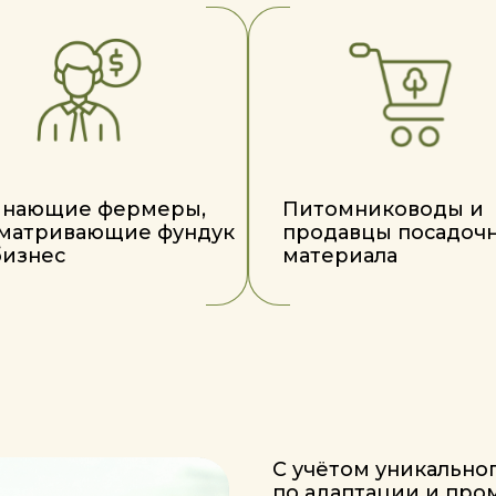
С учётом уникального опыта F
по адаптации и промышленно
европейских сортов фундука, т
обладают высокой практическ
сочетая оперативность, конкре