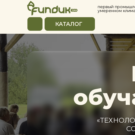
первый промышленный с
умеренном климате
КАТАЛОГ
Е
обуча
«ТЕХНОЛОГИЯ
СОРТО