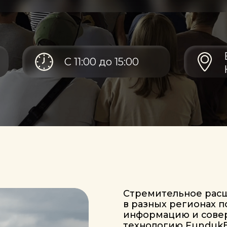
Вязовецки
С 11:00 до 15:00
Координаты
Стремительное расширение са
в разных регионах постоянно 
информацию и совершенствует
технологию FundukEco с учёто
особенностей.